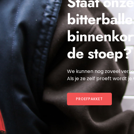
Staat onze
bitterball
binnenkort
de stoep?
We kunnen nog zoveel vertel
Als je ze zelf proeft wordt je
PROEFPAKKET