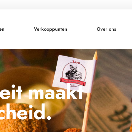
en
Verkooppunten
Over ons
teit maakt
cheid.