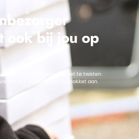
enbezorger
 ook bij jou op
len, maar over smaak valt niet te twisten.
 vanzelf stil. Vraag nu je proefpakket aan.