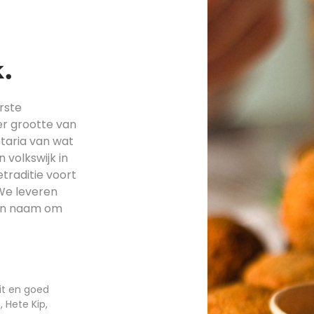
.
rste
ter grootte van
etaria van wat
 volkswijk in
etraditie voort
We leveren
een naam om
it en goed
 Hete Kip,