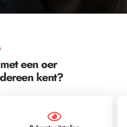
N
 met een oer
edereen kent?